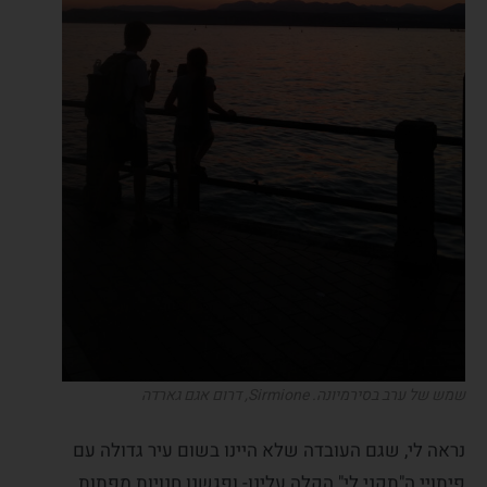
שמש של ערב בסירמיונה. Sirmione, דרום אגם גארדה
נראה לי, שגם העובדה שלא היינו בשום עיר גדולה עם
פיתויי ה"תקני לי" הקלה עלינו- ופגשנו חנויות מפתות