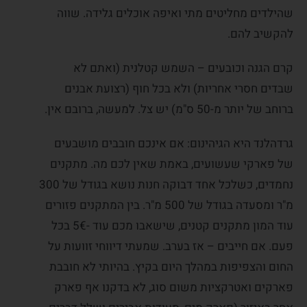
שהילדים מחליטים מתי ואיפה אוכלים גלידה. שווה
להקשיב להם.
קרם הגנה וכובעים – השמש קטלנית (ואתם לא
שבדים חסרי אחריות) ולא בכל חוף (רצועת אבנים
ברוחב של יותר מ-50 ס"מ) יש צל. למעשה, ברובם אין.
גרדהלנד היא הגיהינום: אם אינכם חובבים מושבעים
של פארקי שעשועים, באמת שאין לכם מה. מתקנים
נחמדים, כשלכל אחד דבוקה חנות נושא בגודל של 300
מ"ר ומסעדה בגודל של 500 מ"ר. בין המתקנים פזורים
עוד המון מתקנים קטנים, שישאבו מכם עוד -5€ בכל
פעם. אם חייבים – אז בערב. שמעתי דיווחי זוועות על
החום והצפיפות במהלך היום בקיץ. בהיותי לא חובבת
פארקים ואטרקציות משום סוג, לא בדקנו אף פארק