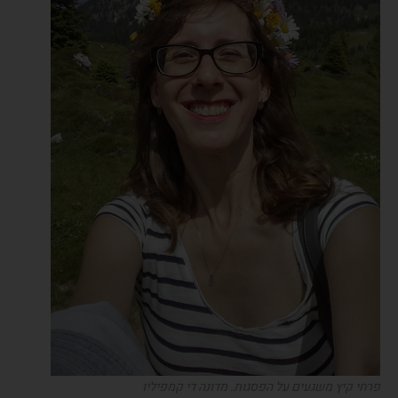
פרחי קיץ משגעים על הפסגות. מדונה די קמפיליו