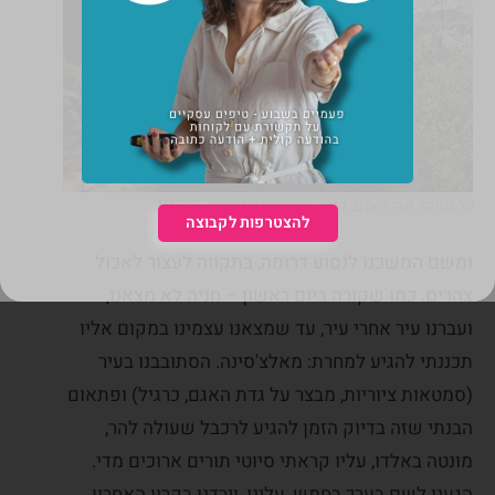
על ספסל מול האגם. הנוף מצפון אגם גארדה, NAGO
להצטרפות לקבוצה
ומשם המשכנו לנסוע דרומה, בתקווה לעצור לאכול
צהרים. כמו שקורה ביום ראשון – חניה לא מצאנו,
ועברנו עיר אחרי עיר, עד שמצאנו עצמינו במקום אליו
תכננתי להגיע למחרת: מאלצ'סינה. הסתובבנו בעיר
(סמטאות ציוריות, מבצר על גדת האגם, כרגיל) ופתאום
הבנתי שזה בדיוק הזמן להגיע לרכבל שעולה להר,
מונטה באלדו, עליו קראתי סיוטי תורים ארוכים מדי.
הגענו לשם בערך בחמש, עלינו, וירדנו בקרון האחרון