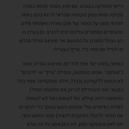
הייתי מספיקה בשבוע. עם זאת, הספר מכסה בצורה
מקיפה ונוחה המון מקומות שכדאי להיות בהם באזור.
למדתי ממנו על האזור של אגם גארדה ואספתי מידע
מהאזורים הסמוכים אליהם רצינו להגיע. גם בעידן בו
רוב הטיול מתוכנן על המחשב אני מוצאת שהכי מרגיע
זה לטייל עם ספר ביד, עדיף בעברית.
כאמור, בחרנו יעד אחד לכל יום, ומראש הגדרנו אותו
כ"טעימה". אנחנו בחופשה, והמילה "צריך" או "חייבים!"
לא נכנסת ללקסיקון (בכלל, מילה שמקפיצה אותי בכל
הקשר, ואני משתדלת לבדוק את נחיצותה תמיד).
החופשה היתה שילוב של לעשות ושל לא לעשות:
למרות האיומים שלי שנקום בשש בבוקר כדי להקדים
את (התור לרכבל, הפקקים לונציה) קמנו בתשע וחצי,
זזנו לאט והספקנו המון. לא התבאסנו על מה שלא