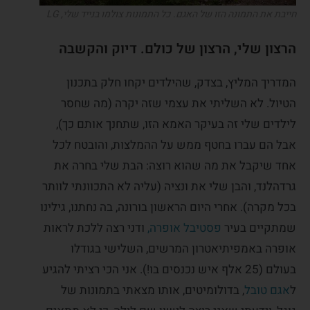
חייבת את התמונה הזו של האגם. כל התמונות צולמו בנייד שלי, LG
הרצון שלי, הרצון של כולם. דיוק והקשבה
המדריך המליץ, בצדק, שהילדים יקחו חלק בתכנון
הטיול. לא השליתי את עצמי שזה יקרה (מה שחסר
לילדים שלי זה בעיקר האמא הזו, שתחנך אותם כך),
אבל הם עברו בחטף ממש על ההמלצות, והובטח לכל
אחד שיקבל את מה שהוא רוצה: הבת שלי בחרה את
גרדהלנד, והבן שלי את ונציה (עליה לא התכוונתי לוותר
בכל מקרה). אחרי היום הראשון בורונה, בה נחתנו, גילינו
שמתקיים בעיר
פסטיבל אופרה,
ודני רצה ללכת לראות
אופרה באמפיתיאטרון המרשים, השלישי בגודלו
בעולם (25 אלף איש נכנסים בו!). אני הכי רציתי להגיע
ל
אגם טובל
, בדולומיטים, אותו מצאתי בתמונות של