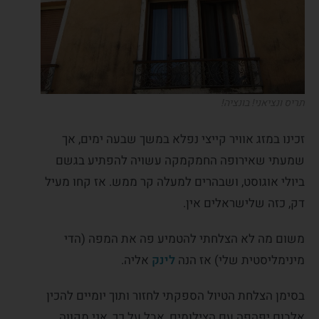
תריס ונציאני! בונציה!
זכינו במזג אוויר קייצי נפלא במשך שבעה ימים, אך
שמעתי שאירופה החמקמקה עשויה להפתיע בגשם
ביולי אוגוסט, ושבהרים למעלה קר ממש. אז קחו מעיל
דק, כזה שלישראלים אין.
משום מה לא הצלחתי להטמיע פה את המפה (הדי
מינימליסטית שלי) אז הנה
לינק
אליה.
בסימן הצלחת הטיול הספקתי לחזור ותוך יומיים להכין
אלבום יפהפה עם הצילומים, אבל על כך, אני מקווה,