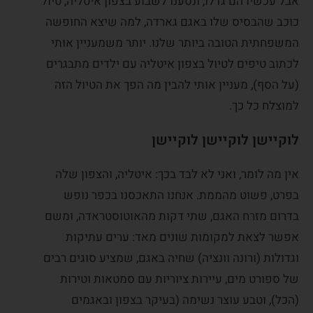
אבל עכשיו הם גדלו, ונסענו לשבוע בצפון איטליה, טיול
כוכב שהבסיס שלו באגם גארדה, למה שיצא החופשה
המשפחתית הטובה ביותר שלנו. יותר משמעניין אותי
לכתוב טיפים לטיול בצפון איטליה עם ילדים מתבגרים
(על הסף), מעניין אותי להבין מה הפך את הטיול הזה
למוצלח כל כך.
לוקיישן לוקיישן לוקיישן
אין מה לומר, ואני לא לבד בכך: איטליה, והצפון שלה
בפרט, פשוט מהממת. אנחנו התאכסנו בכפר נופש
בדרום מזרח האגם, שתי דקות מהאוטוסטראדה, ומשם
אפשר לצאת למקומות שונים מאד: ערים עתיקות
וגדולות (ורונה וונציה) שחיה באגם, שמציע סוגים רבים
של ספורט מים, עיירות ציוריות עם סמטאות וטירות
(הכל), וטבע עוצר נשימה (בעיקר בצפון ובאגמים