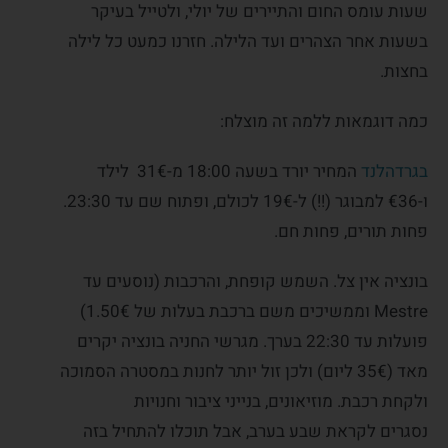
שעות עומס החום והתיירים של יולי, ולטייל בעיקר
בשעות אחר הצהרים ועד הלילה. חזרנו כמעט כל לילה
בחצות.
כמה דוגמאות ללמה זה מוצלח:
בגרדהלנד
המחיר יורד בשעה 18:00 מ-31€ לילד
ו-€36 למבוגר (!!) ל-19€ לכולם, ופתוח שם עד 23:30.
פחות תורים, פחות חם.
בונציה אין צל. השמש קופחת, והרכבות (נוסעים עד
Mestre וממשיכים משם ברכבת בעלות של 1.50€)
פועלות עד 22:30 בערך. מגרשי החניה בונציה יקרים
מאד (35€ ליום) ולכן זול יותר לחנות במסטרה הסמוכה
ולקחת רכבת. מוזיאונים, בנייני ציבור וחנויות
נסגרים לקראת שבע בערב, אבל תוכלו להתחיל בזה