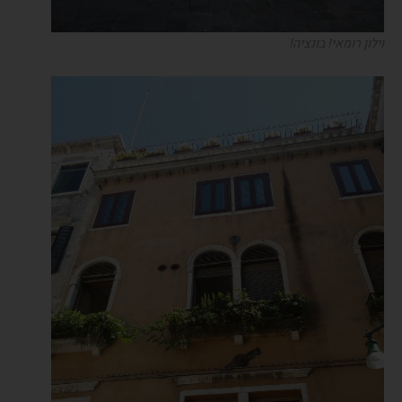
וילון רומאי! בונציה!