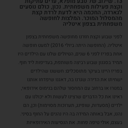
13. שילוב של טבע מופלא, ערים עתיקות
וקצת פעילות משפחתית. נכון, כולם נוסעים
לגארדה, החכמה היא לדעת לרדת קצת
מהמסלול המוכר. המלצות לחופשה
משפחתית בצפון איטליה
לפני שבוע וקצת חזרנו מחופשה משפחתית בצפון
איטליה. (החופשה היתה ביולי 2016) למעט חופשה
אחת בפריז לפני 6 שנים, הטיולים שלנו עם הילדים היו
תמיד בסגנון שבוע רביצה משותפת, בעדיפות ליד חוף.
בפריז היינו בעיקר מתוסכלים: חששנו שהילדים
ישחיתו את הדירה שגרנו בה, דאגנו שיפדחו אותנו
במטרו או ברחוב עם המחסור שלהם בנימוס אירופאי,
ראינו את כל הדברים שרצינו לעשות ולא יכולנו עם
ילדים (מסעדות, שופינג, תערוכות מסוימות) וכן, הם
נהנו, אבל באותה המידה בה היו נהנים על החוף בסיני.
בעצם, אולי טיפה פחות. את הנסיעות האירופאיות