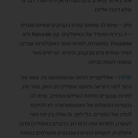
אחר באיזור (פארק מים, סעודות אבירים ושלל דברים
שלא דיברו אלינו).
מים – שימו לב שאתם קונים בקבוקים שאינם מוגזים
– זו ברירת המחדל של האיטלקים. קנו Naturale ולא
Frizzante. במסעדות, למרות חוסר האקולוגיות שבדבר,
תמיד שותים מים מבקבוק זכוכית. יש יפים מאד
ששווה לקחת הביתה.
HERE
– אפליקציית הניווט שהשתמשנו בה. טענו את
היעד לפני היציאה וניוונטו אופליין רוב הזמן, מאד נוח,
למרות שבערים גדולות השילוט מספיק. שימו לב
בנקודות התשלום של האוטוסטראדה לא להיכנס
לנתיב של המנויים. בלי לחץ, זה עולה בין יורו וחצי
לעשרה, ולמרות שזה (כמו רוב הדברים באיטליה) מדבר
איטלקית, לוקחים כרטיס כשנכנסים ומשלמים בנוחות