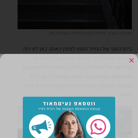
שקיעה בונציה. לטייל בקיץ באיטליה כשפחות חם.
ביום השני של הטיול נסענו לצפון האגם. כאן לא היה
לנו מזל או שכל, כי זה היה יום ראשון, כלומר יום
החופשה של האיטלקים. זחלנו בפקקים מייאשים עד
שהחלטנו פשוט לעצור איפה שאנחנו, כי גם הדרך
מספיק מהממת, והגענו לאחד המקומות היפים ביותר
בטיול: