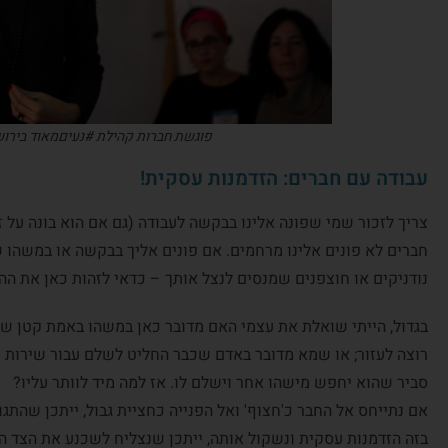
פוגשת חברות קהילת #נעיםמאוד בירושלי
עבודה עם חברים: הזדמנות עסקית!
צריך לזכור שמי שפונה אלינו בבקשה לעבודה (גם אם הוא בונה על ז
חברים לא פונים אלינו מרחמים. אם פונים אליך בבקשה או במשהו
נודניקים או חוצפנים שמנסים לנצל אותך – כדאי לזהות כאן את ההז
בגדול, הייתי שואלת את עצמי האם מדובר כאן במשהו באמת קטן שהא
רוצה לעזור; או שמא מדובר באדם שכבר החליט לשלם עבור שירות וא
סביר שהוא יחפש מישהו אחר וישלם לו. אז למה מיד לוותר עליו?
אם נתייחס אל החבר כ'חצוף' ואל הפנייה כחציית גבול, ייתכן שהתג
בזה הזדמנות עסקית ונשקול אותה, ייתכן שנצליח לשכנע את הצד ה