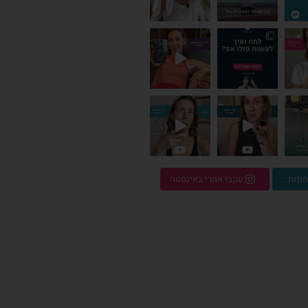
לך.⁠ ע
⁠ הגי
ר יקר לו - ומה אנחנו
ונות...
עקבו אחרי באינסטה