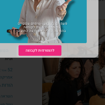
קראי עוד »
לנשים עם
קראי עוד »
הנוש
להצטרפות לקבוצה
תגיות
52
א
אוכל
אמריקה
הורות
ה
השראה צ
טיול מש