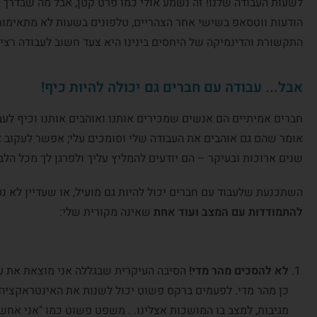
לשעות העבודה שלנו! זה נשמע אולי כמו פרט קטן, אבל מה שבדרך כ
הודעות ווטסאפ בשישי אחר הצהריים, טלפונים בשעות לא מתאימות
התקשורת והדינמיקה של היחסים בינינו היא צעד חשוב לעבודה רצינ
אבל... עבודה עם חברים גם יכולה להיות כיף!
חברים אמיתיים הם אנשים שמכירים אותנו ואוהבים אותנו וכיף לעבו
אומר שהם גם אוהבים את העבודה שלי וסומכים עלי; אפשר לעקוב א
שנים ארוכות ובעיקר – הם יודעים להמליץ עליך ולפרגן לך מכל הלב.
השתכנעת שלעבוד עם חברים יכול להיות גם מועיל, או שעדיין לא נ
להתמודדות עם המצב ועוד אחת
שאינה מקורית שלי:
לא להסכים מהר מדי!
הסיבה העיקרית שבגללה אני מוצאת את עצ
כן מהר מדי. לפעמים ברקס פשוט יכול לשנות את האינטראקציה 
מגיבות, למצב בו המושכות אצלינו. . משפט פשוט כמו "אני אחשו