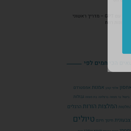
ריטריט עסקי עם GPT – מדריך ראשוני
 כוונות רווח
אים הכי חמים לפי
חסון
אמנות
אמסטרדם
אלפי קוהן
גבולות
בישול
בר מצווה
ברצלונה
בת מצווה
המלצות הורות
הרגלים
חלטות
טיולים
בעונית
חינוך
חינם
פחתי
ייעוץ עסקי