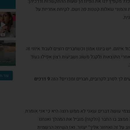
לל מקפיץ לנו את הפיוז הן שעות ההתקשרות ודרכיהן:
 והמוני שאלות קטנות פה ושם. לקיחת אחריות על
את משוכנעת שאת לא מצליחה למכור בגלל המחיר שלך.⁠ או
פולו אפ צריך להיות חלק מובנה מתהליך העבודה ש
ית.
איזו נוכחות אנחנו יוצרות? איך נציג את עצמנו? איפה
בשעה טובה הגעת להחלטה האמיצה: את מעלה מחירים.
לקוח שוקל לעזוב, או אומר שהמחי
ד איתם. יש ביננו אמון וכשחברים רוצים לעבוד איתי זה
חרי התוצאות ולקבל משוב ושביעות רצון אפילו בעוד
עוד תמ
עים לך לסרב לקרובים, חברים ומכרים? הנה
9 דרכים
מי עושה דברים שאני לא ממש רוצה היא כי אני אומרת
ממצב בו החבר (הלקוח) מוביל את המהלך ואנחנו
ב על זה ואחזור אליך" יעזור. ואז השיחה הרשמית