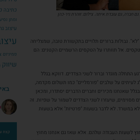
כתיבה
כ
חברה, גם עובדת איתה. צילום: זוהרת ניר-כהן
ומתן
נסיעה
עיצוב גר
עיצוב
ח "לא". גבולות ברורים תלויים בתקשורת טובה, שמצליחה
י טקסים. אל תוותרו על הטקסים הרשמיים הקטנים: הם
פמיניזם
צ
שיווק
ת
ע התחלה מוגדר וברור לשני הצדדים. דווקא בגלל
לג לעיתים על שלבים "פורמליים" כמו תשלום מקדמה,
באינ
בגלל שאנחנו מכירים וחברים הדברים יסתדרו, ומכאן
ם מסוימים, שיעזרו לשני הצדדים לשמור על שפיות. זה
a
אלא במשרד. לא לדבר בשעות "פרטיות" אלא בשעות
בבקשה תגידי לי שזו לא כותרת עמוד ה"אודות" באתר שלך
מתרגשת להמשיך לדבר עם נשות עמק יזרעאל על כסף!
אימלקתי לך את עיקר התורה בגרסת 
חוץ לשעות העבודה שלהם. אלא שאז גם אנחנו מחוץ