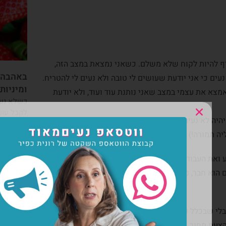
 כיף להיות לקוח שלא משלם. כשאני נמצאת במצב הזה,
באהבה ו
עים כי אני יודעת שעושים לי טובה ולא נעים לי להטריח.
ומיניות
אמצא את עצמי במצב שאני נותנת עוד ועוד, ולא יודעת
כשלא נעי
לקבל עונג
 יהיה לא נעים. נמצא את עצמינו בפרויקט מול ספק או
ראויה'? א
ה תמורה!) ושני הצדדים לא נהנים.
לפוסט ה
וע ואת העבודה הגרועה מלווים עצבים, משפטי האשמה
פוס
 הוא חבר, נעים לי לבקש בדיוק את מה שאני רוצה, נעים
הפאשלה
קראי עוד »
י שבכלל פנו אליך? זה מצב טעון כי מעצם החברות
משא ומתן
הצעת מחיר, אנחנו משחררים את החברים לבחור בקולגות,
כפיר על 