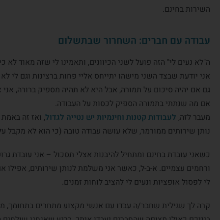
השירות בחינם.
עבודה עם חברים: השחרור שבתשלום
ה"לא נעים לי" הזה פועל לשני הכיוונים, ותאמינו לי שזה מאוד לא
אני יודעת שבצד השני מישהו יתייחס אליי פחות ברצינות וגם לי לא נ
גם אם יהיה סיכום על תמורה, אבל היא לא תהיה מספיק ברורה, אני 
אם מה שנתתי בתמורה הספיק לכסות על העבודה.
מעבר לזה,
לעבודות קטנות וחינמיות יש נטייה לגדול
, ואז זה באמת
נותן שירותים ממורמר, שלא עושה עבודה טובה (כי הוא לא מקבל עלי
כשאני עובדת בחינם ומתחיל להיבנות אצלי תסכול – אני עובדת גר
ורחמים עצמיים. א-ב-ל, כאשר אני משלמת לנותן שירותים, אפילו אם
לי לפסול אופציות ונעים לי להציב לוחות זמנים.
קרה לך שגילית שחבר/ה עבדו עם אנשי מקצוע מתחרים בתחומך, מבל
ביניכם כאילו מצופה שהחברים יעבדו איתך. ברגע שאנחנו שולחים 