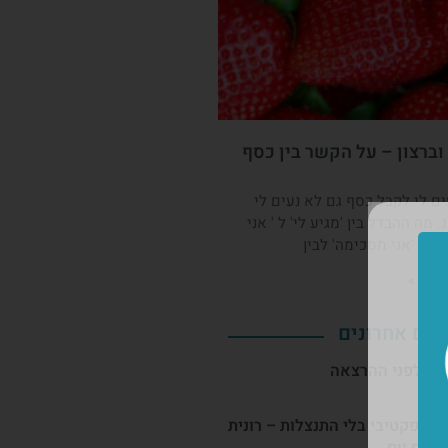
ברצון – על הקשר בין כסף
ם לי לקבל כסף גם לא נעים לי
. מה ההבדל בין 'מגיע לי' ל ' אני
ו בין 'אני מסכימה' לבין
מלא »
טים אחרונים
 שלפני ההרצאה
 אפקטיבי בלי התנצלות – רונית
כריס ווס