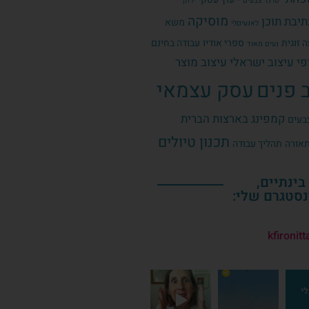
טרנד צבעים
ירוק
מוסיקה
תיבת תוכן
משא
לאנעיםלי
 זוגית
ספרי אודיו
עבודה בחינם
נעים מאוד
פי
עיצוב ישראלי
עיצוב מוצר
 פנים
עסק עצמאי
קמפינג בארצות הברית
בעים
תכנון טיולים
אורה
תהליך עבודה
בינתיים,
סטגרם שלי:
kfironitt
 אחרי
הלהיטים.⁠ גם כשאת ב