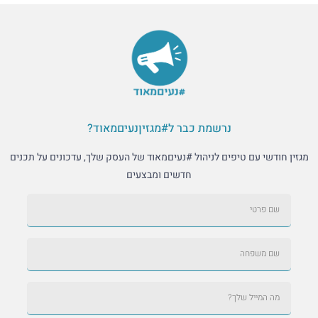
נרשמת כבר ל#מגזיןנעיםמאוד?
י עם טיפים לניהול #נעיםמאוד של העסק שלך, עדכונים על תכנים
חדשים ומבצעים