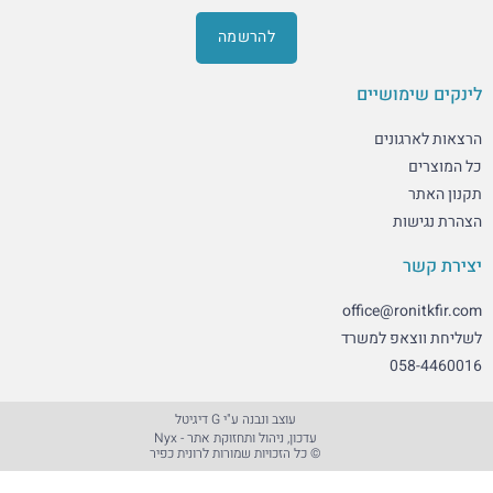
להרשמה
מושיים
גונים
ות
office@ro
אפ למשרד
05
עוצב ונבנה ע"י G דיגיטל​
עדכון, ניהול ותחזוקת אתר - Nyx
© כל הזכויות שמורות לרונית כפיר