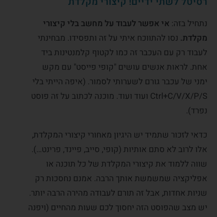
רסיטל לשתי ידיים! קיצורי מקלדת
נתחיל בזה:
אי אפשר לעבוד על מחשב בלי קיצורי
מקלדת.
נסו להתווכח איתי על זה ותפסידו. מבחינתי
לעבוד רק עם העכבר זה כמו לקטוף קלמנטינות ביד
אחת. לראות אנשים עושים "קופי פייסט" עם מקש
ימני של עכבר גורם לשערותי לסמור. (איפה הייתי בלי
Ctrl+C/V/X/P/S ועוד ועוד. מוכנה לכתוב על זה פוסט
נפרד).
כדאי לזכור שתמיד יש היגיון מאחורי קיצורי המקלדת,
אלו לרוב לא סתם אותיות (קופי, סייב, פיינד, פרינט…).
שווה ללמוד את קיצורי המקלדת של כל תוכנה או
אפליקציה שמשמשת אותך הרבה. אמנם נחסכות רק
שניות אחדות, אבל זה תורם לעבודה מהירה הרבה יותר.
יש מצב שהפוסט הזה יחסוך לכם שעות מהחיים (ויפנה