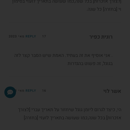
[לצורך אזכרות] בכל שנה,כמו שעושה בתאריך לועזי בסימון
וי [בחזרה] כל שנה.
רונית כפיר
17 מאי 2023
REPLY
. אני אוסיף את זה בעתיד. האמת שיש הסבר קצר לזה
בגוגל, זה פשוט בהגדרות
אשר לוי
16 מאי 2023
REPLY
הי, כיצד לגרום ליומן גוגל שיחזור על תאריך עברי [לצורך
אזכרות] בכל שנה,כמו שעושה בתאריך לועזי [בחזרה]