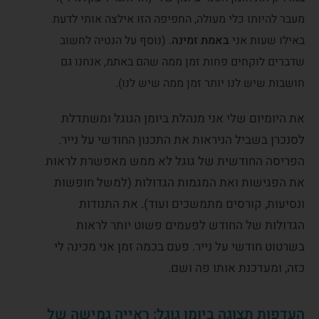
מעבר להיותו כלי מעולה, החפיפה הזו אילצה אותי לדעת
באילו שעות אני
באמת
זמינה
. (נוסף על הנטיה לחשוב
שדברים לוקחים פחות זמן ממה שהם באתמ, אנחנו גם
חושבות שיש לנו יותר זמן ממה שיש לנו).
את היומיום שלי אני מנהלת ביומן הגוגל ומשתדלת
לסנכרן בשביל הניראות את התכנון החודשי על נייר.
הפריסה החודשית של גוגל לא ממש מאפשרת לראות
את הפגישות ואת המגמות הגדולות (למשל חופשות
ונסיעות, קורסים מתמשכים ועוד). את התנודות
הגדולות של החודש לפעמים פשוט יותר לראות
בשרטוט חודשי על נייר. פעם בכמה זמן אני מכינה לי
כזה, ומעדכנת אותו פה ושם.
העדפות תצוגה ביומן גוגל: ראייה גמישה של