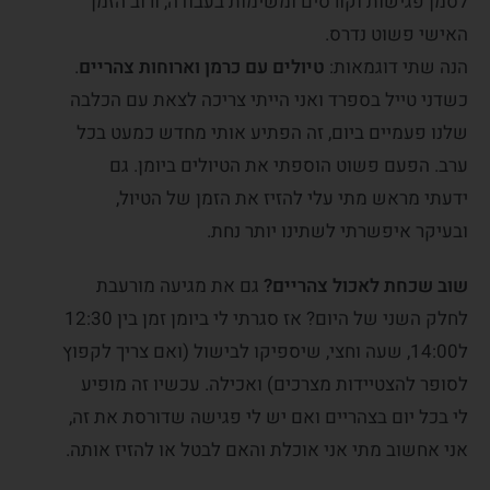
לסמן פגישות וקורסים ומשימות בעבודה, ורוב הזמן
האישי פשוט נדרס.
הנה שתי דוגמאות:
טיולים עם כרמן וארוחות צהריים
.
כשדני טייל בספרד ואני הייתי צריכה לצאת עם הכלבה
שלנו פעמיים ביום, זה הפתיע אותי מחדש כמעט בכל
ערב. הפעם פשוט הוספתי את הטיולים ביומן. גם
ידעתי מראש מתי עלי להזיז את הזמן של הטיול,
ובעיקר איפשרתי לשתינו יותר נחת.
שוב שכחת לאכול צהריים?
גם את מגיעה מורעבת
לחלק השני של היום? אז סגרתי לי ביומן זמן בין 12:30
ל14:00, שעה וחצי, שיספיקו לבישול (ואם צריך לקפוץ
לסופר להצטיידות מצרכים) ואכילה. עכשיו זה מופיע
לי בכל יום בצהריים ואם יש לי פגישה שדורסת את זה,
אני אחשוב מתי אני אוכלת והאם לבטל או להזיז אותה.