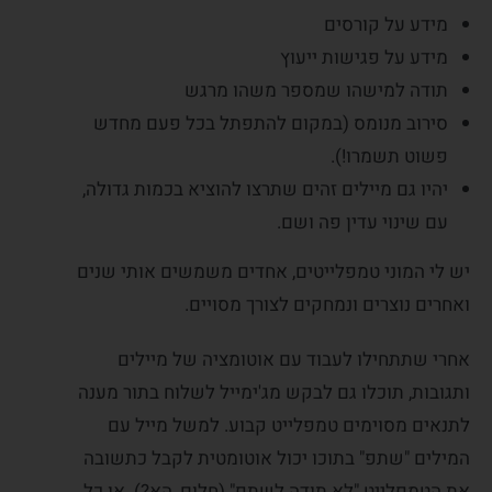
מידע על קורסים
מידע על פגישות ייעוץ
תודה למישהו שמספר משהו מרגש
סירוב מנומס (במקום להתפתל בכל פעם מחדש
פשוט תשמרו!).
יהיו גם מיילים זהים שתרצו להוציא בכמות גדולה,
עם שינוי עדין פה ושם.
יש לי המוני טמפלייטים, אחדים משמשים אותי שנים
ואחרים נוצרים ונמחקים לצורך מסויים.
אחרי שתתחילו לעבוד עם אוטומציה של מיילים
ותגובות, תוכלו גם לבקש מג'ימייל לשלוח בתור מענה
לתנאים מסוימים טמפלייט קבוע. למשל מייל עם
המילים "שתפ" בתוכו יכול אוטומטית לקבל כתשובה
את הטמפלייט "לא תודה לשתפ" (חלום, הא?). או כל