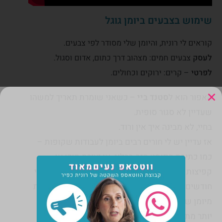
שימוש בצבעים ביומן גוגל
קוראים לי רונית, והיומן שלי מסודר לפי צבעים.
לעסק
צבעים חמים: מצהוב דרך כתום, אדום וסגול.
לפרטי
– קרים: ירוקים וכחולים.
האפור הוא ל
סטנד ביי
– כשאני שומרת תאריך למשהו
שעדיין לא סגור סופית.
בחיי, לא מבינה איך אין ורוד.
אז עדיין יש לי חורים רבים ביומן לעבודות שקופות –
כמו כתיבת הפוסט הזה בבלוג, או יצירת תוכן או
קפיצות לרואה החשבון שלי (שנדחות חודשים על גבי
חודשים!) אבל ככל שאני מתקדמת אני פחות חוששת
מיומן שנראה מפוצץ, כי ככה אני יודעת שהזמן שלי
יותר מתוכנן והחיים שלי יותר נינוחים.