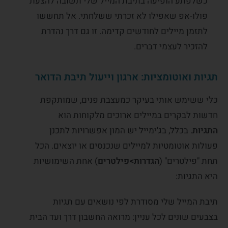
כשלפתע הופיעה בתיבת המייל שלי תשובה להצעת
פולו-אפ שאפילו לא זכרתי ששלחתי. אל תחששו
לתזמן מיילים לחודשים קדימה. זו גם דרך נהדרת
להזכיר לעצמי דברים.
תגיות ואוטומציות: ארגון וייעול תיבת הדואר
כלי ששימש אותי בעיקר כמעצבת פנים, שמותקפת
חדשות לבקרים במיילים ארוכים מלקוחות הוא
התגיות
. בכלל, בג'ימייל יש המון אפשרויות לתכנן
פעולות אוטומטיות למיילים שנכנסים או יוצאים. הכל
תחת "פילטרים" (
הגדרות>פילטרים
) אחת השימושיות
היא התגיות:
תיבת המייל שלי מסודרת לפי נושאים עם תגיות
בצבעים שונים לכל עניין: מרואה החשבון דרך ועד הבית