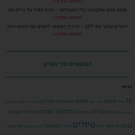
לפוסט המלא »
משא ומתן אפקטיבי בלי התנצלות – רונית כפיר על כריס ווס
לפוסט המלא »
ריטריט עסקי עם GPT – מדריך ראשוני לנשים עם כוונות רווח
לפוסט המלא »
הנושאים הכי חמים
תגיות
52
אחסון
אמנות
אמריקה
אמסטרדם
אוכל
אלפי קוהן
בישול
בר מצווה
ברצלונה
הורות
המלצות הורות
הרגלים
השראה
גבולות
החלטות
בת מצווה
טיולים
צבעונית
טיול משפחתי
חינוך
חינם
ייעוץ עסקי
טרנד צבעים