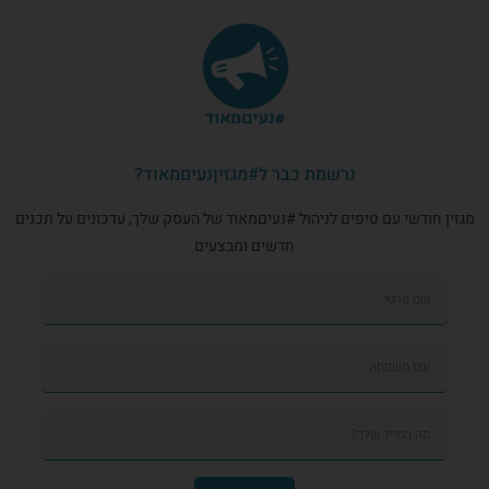
נרשמת כבר ל#מגזיןנעיםמאוד?
מגזין חודשי עם טיפים לניהול #נעיםמאוד של העסק שלך, עדכונים על תכנים
חדשים ומבצעים