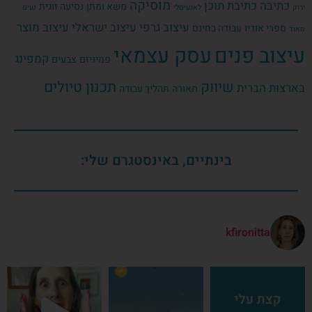
מוסיקה
כתיבה
כתיבת תוכן
משא ומתן
נסיעה זוגית
ירוק
לאנעיםלי
נעים
עיצוב גרפי
עיצוב ישראלי
עיצוב מוצר
ספרי אודיו
עבודה בחינם
מאוד
עיצוב פנים
עסק עצמאי
קמפינג
פמיניזם
צבעים
שיווק
תכנון טיולים
בארצות הברית
תאורה
תהליך עבודה
בינתיים, באינסטגרם שלי:
kfironitta
ך
 יזרעאל על כסף! אחרי
 את עיקר התורה בגרסת הלהיטים.⁠ גם כשאת ב