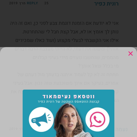
רונית כפיר
25 מרץ 2019
REPLY
אני לא יודעת אם הזמנת דוגמת צבע לפני כן, ואם זה היה
נותן לך אומץ או לא, אבל קצת חבל לי שהתחרטת.
אילו אני הקשבתי לבעלי מקצוע (ועוד כאלו שמכירים
אותי!) ומשנה את דעתי, לא הייתי מעצבת הרבה דברים
מהממים, שנחשבו נועזים מידי בעיני קבלנים.
מי בכלל שאל אותך?
חחחח זה לא קל לעמוד איתנה בדעתך מול דעתם של
אחרים, בעיקר אם אינך משוכנעת שזה נכון. אבל בעיני
קשה לטעות עם הכחול הזה. אני מקווה שאת אוהבת את
הצבעים שיצאו!
נעמה אורבך
19 מרץ 2019
REPLY