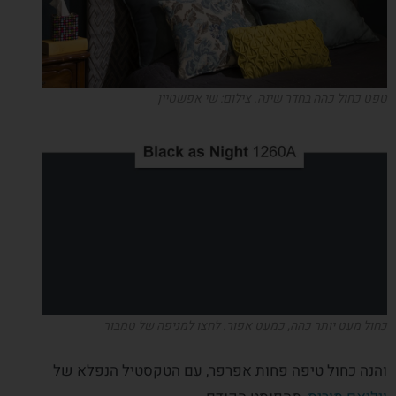
טפט כחול כהה בחדר שינה. צילום: שי אפשטיין
כחול מעט יותר כהה, כמעט אפור. לחצו למניפה של טמבור
והנה כחול טיפה פחות אפרפר, עם הטקסטיל הנפלא של