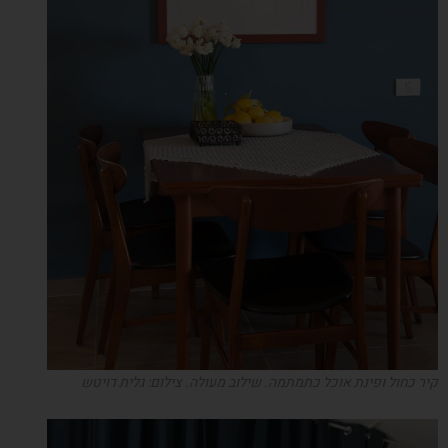
קיר כחול ופינת אוכל כתמתמה. שילוב מעולה. צילום: גלית דויטש