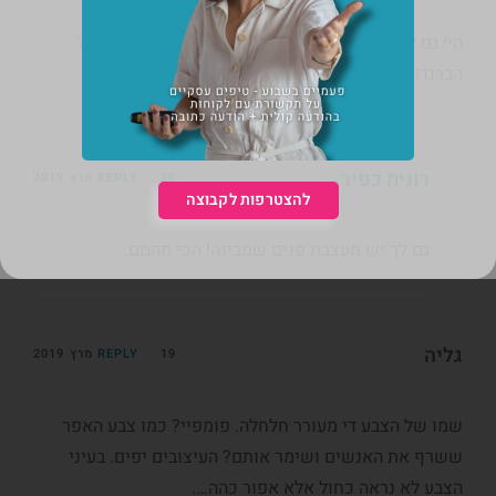
הי! גם לי יש וילונות כחולים בחדר שינה! אני בטרנד של
הברנד!
רונית כפיר
20 מרץ 2019
REPLY
להצטרפות לקבוצה
גם לך יש מעצבת פנים שמבינה! הכי מהמם.
גליה
19 מרץ 2019
REPLY
שמו של הצבע די מעורר חלחלה. פומפיי? כמו צבע האפר
ששרף את האנשים ושימר אותם? העיצובים יפים. בעיני
הצבע לא נראה כחול אלא אפור כהה….