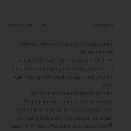
רונית כפיר
19 מרץ 2019
REPLY
תשמעי, אסוציאציות זה עניין אישי למדי. החלחלה
לגמרי אישית שלך.
אולי כי לא הייתי בפומפיי (עדיין) אני לא חושבת על
אפר. אני חושבת על ציורי הקיר המפורסמים ועל הכחול
משם. אני בטוחה שגם מי שנתנה לגוון את שמו חשבה
על זה.
מעבר לזה, לא נתווכח אם זה אפור-כחלחל או
כחול-אפרפר. כל הצבעים שבחרתי כאן הם כחולים
בעיני. בגוון המהמם הזה (פומפיי) עשיתי שימוש כמה
פעמים. כמו שכתבתי, תמיד חשוב להזמין דוגמא. או
לתת למעצבת שאת סומכת עליה לבחור לך את הצבע