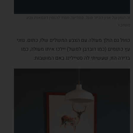
זה הגוון של ארון הכיור מעל. ממליצה תמיד להזמין דוגמאות צבע
מטמבור
כחול גם הולך מעולה עם הצבע המשלים שלו, כתום. גווני
עץ כתומים (כמו דובדבן למשל) יילכו איתו מעולה, כמו
בדירה הזו, שעשיתי לה סטיילינג באם המושבות: