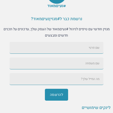
נרשמת כבר ל#מגזיןנעיםמאוד?
י עם טיפים לניהול #נעיםמאוד של העסק שלך, עדכונים על תכנים
חדשים ומבצעים
להרשמה
מושיים