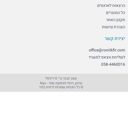
גונים
ות
office@ro
אפ למשרד
05
עוצב ונבנה ע"י G דיגיטל​
עדכון, ניהול ותחזוקת אתר - Nyx
© כל הזכויות שמורות לרונית כפיר