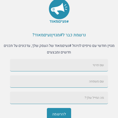
נרשמת כבר ל#מגזיןנעיםמאוד?
י עם טיפים לניהול #נעיםמאוד של העסק שלך, עדכונים על תכנים
חדשים ומבצעים
להרשמה