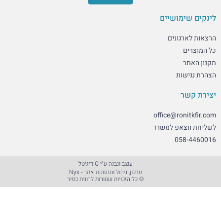
מושיים
גונים
ות
office@ro
אפ למשרד
05
עוצב ונבנה ע"י G דיגיטל​
עדכון, ניהול ותחזוקת אתר - Nyx
© כל הזכויות שמורות לרונית כפיר