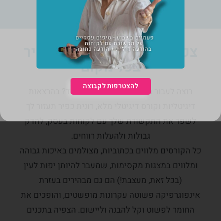
צפו בהרצאות של רונית כפיר
בכל מקום
להצטרפות לקבוצה
רוצה לעבור מ"לא נעים לי" לנעיםמאוד? בהרצאות
דיגיטליות וקורס דיגיטלי מלא, רונית כפיר תעזור לך
לשפר את התקשורת שלך עם לקוחות בעסק, להדק
גבולות ולהעלות רווחים.
כל הקורסים מלווים בכתוביות, מצולמים באיכות גבוהה
ומלווים במצגות מקסימות, שמעבר להיותן יפות לעין
(בכל זאת, מעצבת!) הם גם מבהירים בעזרת
אינפוגרפיקה פשוטה עקרונות מופשטים, והופכים את
החומר לפשוט וקל להבנה וליישום. הצפיה בתכנים