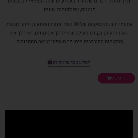
נבין ונתרגל. דברים שלמדתי בשלושים שנה כעצמאית בכובעים
מגוונים, עם לקוחות שונים.
אספתי תובנות עסקיות של 30 שנה, פחות נוסחאות ויותר רגשות,
וארזתי אותן בקורס מעולה שיוריד לך אסימונים, יאיר לך את
המקומות המורכבים וייתן לך משפטי יציאה מתסבוכות.
למידע נוסף על הקורס
לרכישה