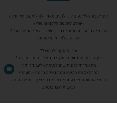
איך לעבור מלא נעים לי… לנעים מאוד ולנהל תקשורת יעילה
ואסרטיבית עם הלקוחות שלי?
ההרצאה הראשונה ופורצת הדרך שלי, בה אני מספרת על 7
דברים שלמדתי מלקוחות:
איך הפסקתי להתנצל?
איך עברתי מפגישות ייעוץ בחינם לשיחות בתשלום?
מה אמרתי ללקוח שהחלטתי לא לעבוד איתו?
מתי הצלחתי במשא ומתן ואיפה הבנתי שטעיתי?
הרצאה משנת חיים עסקיים שתייצר אצלך שינוי בתפיסה
ועקבותיה בהכנסות.
למידע נוסף על ההרצאה