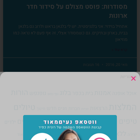
מסודרות: פוסט מצולם על סידור חדר
ארונות
אתחיל בוידוי: אני בלגניסטית. יש לי בלגאן בראש ולרוב גם בלגאן
בבית, בארון ובתיקים. גם כשמסודר אצלי, זה אף פעם לא נראה כמו
מוזיאון
קרא עוד »
מאי 20, 2016
16 תגובות
קטגוריות
הורות
אמנות
בלוג
בית בכפר
גופנפש
אוכל
אופנה
גוף נפש
המלצות
טיולים
הרצאות
חדש
חברות
חגים
חינוך
זוגיות
טיפים לעיצוב
טיפים לעסק עצמאי
טרנדים
ילדים
ללא קטגוריה
מוסיקה
יצירה
נעים מאוד
מדיה חברתית
משא ומתן