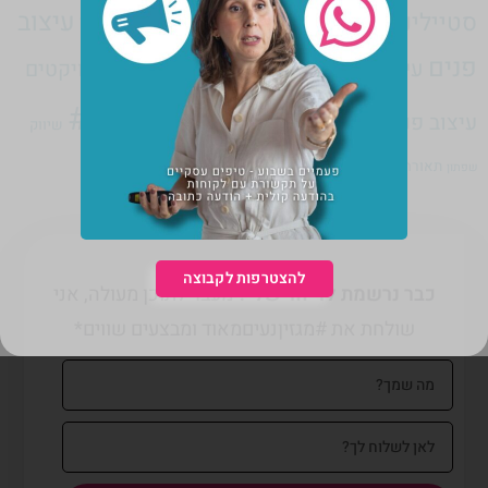
עיצוב
סטיילינג
עיצוב ישראלי
ספרות
ספרים
עיצוב
עיצוב גרפי
פנים
עיצוב תעשייתי
פיצוחי חיים
פמיניזם
פרויקטים
רוניטיפ#
עיצוב פנים
פריטי עיצוב לבית
צילום
שיווק
תקשורת עם לקוחות
תאורה
תמחור
שפתון
להצטרפות לקבוצה
כבר נרשמת לדיוור שלי?
מעבר לתוכן מעולה, אני
שולחת את #מגזיןנעיםמאוד ומבצעים שווים*