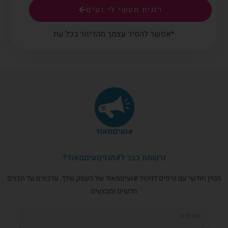
רונית תעשי לי נעים
*אפשר להסיר עצמך מהדיוור בכל עת
נרשמת כבר ל#מגזיןנעיםמאוד?
מגזין חודשי עם טיפים לניהול #נעיםמאוד של העסק שלך, עדכונים על תכנים
חדשים ומבצעים