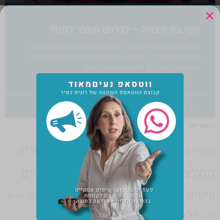
סקי בת מצווה – לגלוש מעבר לפחד
היתה פעם פרסומת, שאמרה "מתי בפעם האחרונה עשית משהו
בפעם הראשונה?". לפעמים בשגרה של הבגרות, היציבות, הזוגיות
אנחנו קצת מאבדים את ההתרגשות הזו, של
קרא עוד »
ינואר 10, 2017
17 תגובות
קטגוריות
הורות
אמנות
בלוג
בית בכפר
גופנפש
אוכל
אופנה
גוף נפש
המלצות
טיולים
הרצאות
חדש
חברות
חגים
חינוך
זוגיות
טיפים לעיצוב
טיפים לעסק עצמאי
טרנדים
ילדים
ללא קטגוריה
מוסיקה
יצירה
נעים מאוד
מדיה חברתית
משא ומתן