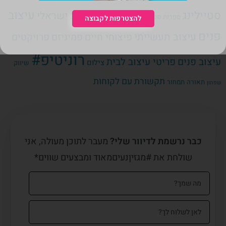
עיצוב
סטיילינג
עיצוב ישראלי
ספרות
ספרים
עיצוב
עיצוב גרפי
להצטרפות לקבוצה
פנים
עיצוב תעשייתי
פיצוחי חיים
פמיניזם
פרויקטים
רוניטיפ#
עיצוב פנים
פריטי עיצוב לבית
צילום
שיווק
תקשורת עם לקוחות
תאורה
תמחור
שפתון
כבר נרשמת לדיוור שלי?
מעבר לתוכן מעולה, אני
שולחת את #מגזיןנעיםמאוד ומבצעים שווים*