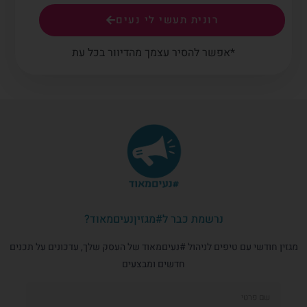
רונית תעשי לי נעים
*אפשר להסיר עצמך מהדיוור בכל עת
נרשמת כבר ל#מגזיןנעיםמאוד?
מגזין חודשי עם טיפים לניהול #נעיםמאוד של העסק שלך, עדכונים על תכנים
חדשים ומבצעים