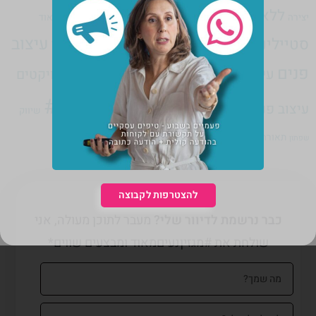
ללא קטגוריה
מוסיקה
יצירה
נעים מאוד
מדיה חברתית
משא ומתן
עיצוב
סטיילינג
עיצוב ישראלי
ספרות
ספרים
עיצוב
עיצוב גרפי
פנים
עיצוב תעשייתי
פיצוחי חיים
פמיניזם
פרויקטים
רוניטיפ#
עיצוב פנים
פריטי עיצוב לבית
צילום
שיווק
תקשורת עם לקוחות
תאורה
תמחור
שפתון
להצטרפות לקבוצה
כבר נרשמת לדיוור שלי?
מעבר לתוכן מעולה, אני
שולחת את #מגזיןנעיםמאוד ומבצעים שווים*