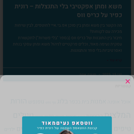
משא ומתן אפקטיבי בלי התנצלות – רונית
כפיר על כריס ווס
מה הקשר בין משא ומתן בין סוכן אפ.בי.איי לחוטפים, לבין שיחות
מכירה עם לקוחות?
חיבור בין התובנות של כריס ווס (בספר "בלי פשרות") לתקשורת
עסקית נעימה מאוד, וכלים פרקטיים לניהול משא ומתן עסקי בנחת
ואסרטיביות בלי פחד והתגוננות.
קרא עוד »
יוני 15, 2025
תגובה אחת
קטגוריות
הורות
אמנות
בלוג
בית בכפר
גופנפש
אוכל
אופנה
גוף נפש
המלצות
טיולים
הרצאות
חדש
חברות
חגים
חינוך
זוגיות
טיפים לעיצוב
טיפים לעסק עצמאי
טרנדים
ילדים