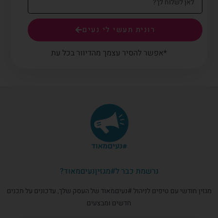
רונית תעשי לי נעים
*אפשר להסיר עצמך מהדיוור בכל עת
נרשמת כבר ל#מגזיןנעיםמאוד?
מגזין חודשי עם טיפים לניהול #נעיםמאוד של העסק שלך, עדכונים על תכנים
חדשים ומבצעים