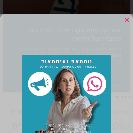
אפריקה פינת סקנדינביה – מהדורה
מוגבלת של איקאה
הנה נפלתי גם אני במקום שלא חשדתי בו: אפריקה התגנבה אלי,
וחשבתי שזה שלי פרטי. מצאתי את עצמי נמשכת לסיפורים,
צלילים ודוגמאות מאפריקה בעודי
קרא עוד »
מאי 15, 2019
2 תגובות
קטגוריות
הורות
אמנות
בלוג
בית בכפר
גופנפש
אוכל
אופנה
גוף נפש
המלצות
טיולים
הרצאות
חדש
חברות
חגים
חינוך
זוגיות