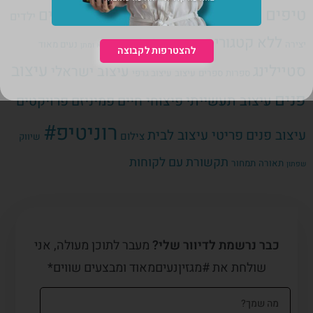
טיפים לעיצוב
טיפים לעסק עצמאי
טרנדים
ילדים
ללא קטגוריה
מוסיקה
יצירה
נעים מאוד
מדיה חברתית
משא ומתן
להצטרפות לקבוצה
עיצוב
סטיילינג
עיצוב ישראלי
ספרות
ספרים
עיצוב
עיצוב גרפי
פנים
עיצוב תעשייתי
פיצוחי חיים
פמיניזם
פרויקטים
רוניטיפ#
עיצוב פנים
פריטי עיצוב לבית
צילום
שיווק
תקשורת עם לקוחות
תאורה
תמחור
שפתון
כבר נרשמת לדיוור שלי?
מעבר לתוכן מעולה, אני
שולחת את #מגזיןנעיםמאוד ומבצעים שווים*