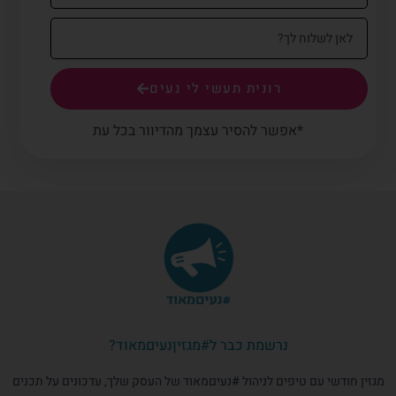
רונית תעשי לי נעים
*אפשר להסיר עצמך מהדיוור בכל עת
נרשמת כבר ל#מגזיןנעיםמאוד?
מגזין חודשי עם טיפים לניהול #נעיםמאוד של העסק שלך, עדכונים על תכנים