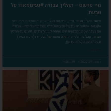
מיי פרשס – תהליך עבודה #נעיםמאוד על
טבעת
תיעוד תהליך עבודה ותקשורת עם בעלת עסק – מסקנות, מחשבות
ותובנות. שחזור טבעת של גם בתהליכים מורכבים ויקרים – עבודה
עם בעלת עסק מקצועית היא נעימה לשני הצדדים. פירוט על תהליך
עבודה, קבלת החלטות והובלה מהצד של הלקוחה (רונית כפיר)
ובעלת העסק (גל קופרמן).
קרא עוד »
דצמבר 29, 2022
36 תגובות