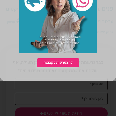
פנים
עיצוב תעשייתי
פיצוחי חיים
פמיניזם
פרויקטים
רוניטיפ#
עיצוב פנים
פריטי עיצוב לבית
צילום
שיווק
תקשורת עם לקוחות
תאורה
תמחור
שפתון
כבר נרשמת לדיוור שלי?
מעבר לתוכן מעולה, אני
להצטרפות לקבוצה
שולחת את #מגזיןנעיםמאוד ומבצעים שווים*
רונית תעשי לי נעים