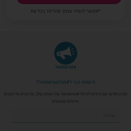
*אפשר להסיר עצמך מהדיוור בכל עת
נרשמת כבר ל#מגזיןנעיםמאוד?
מגזין חודשי עם טיפים לניהול #נעיםמאוד של העסק שלך, עדכונים על תכנים
חדשים ומבצעים