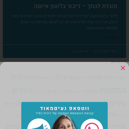
והגדת לבתך – דיבור בלשון אישה
דיבור בלשון נקבה יכול להיראות טרחני לאחדים מכם. לאחדות, ואני
בינהן, זוהי דרך קלה ולגיטימית לא רק לשקף מציאות בה נשים
תופסות מקום שווה
קרא עוד »
אפריל 20, 2016
84 תגובות
קטגוריות
הורות
אמנות
בלוג
בית בכפר
גופנפש
אוכל
אופנה
גוף נפש
המלצות
טיולים
הרצאות
חדש
חברות
חגים
חינוך
זוגיות
טיפים לעיצוב
טיפים לעסק עצמאי
טרנדים
ילדים
ללא קטגוריה
מוסיקה
יצירה
נעים מאוד
מדיה חברתית
משא ומתן
עיצוב
סטיילינג
עיצוב ישראלי
ספרות
ספרים
עיצוב
עיצוב גרפי