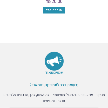
₪
820.00
הוספה לסל
נרשמת כבר ל#מגזיןנעיםמאוד?
מגזין חודשי עם טיפים לניהול #נעיםמאוד של העסק שלך, עדכונים על תכנים
חדשים ומבצעים